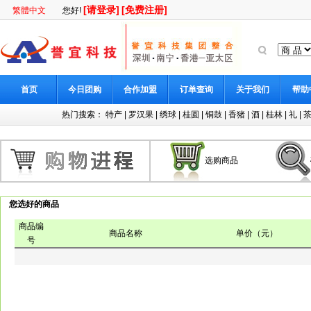
[请登录]
[免费注册]
繁體中文
您好!
首页
今日团购
合作加盟
订单查询
关于我们
帮助
热门搜索：
特产
|
罗汉果
|
绣球
|
桂圆
|
铜鼓
|
香猪
|
酒
|
桂林
|
礼
|
选购商品
您选好的商品
商品编
商品名称
单价（元）
号