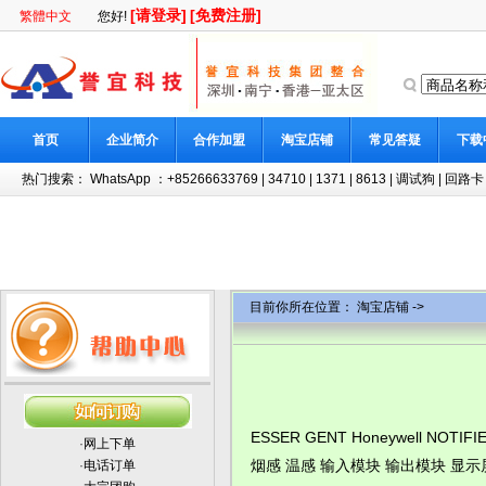
[请登录]
[免费注册]
繁體中文
您好!
首页
企业简介
合作加盟
淘宝店铺
常见答疑
下载
热门搜索：
WhatsApp ：+85266633769
|
34710
|
1371
|
8613
|
调试狗
|
回路卡
目前你所在位置：
淘宝店铺
->
ESSER GENT Honeywell NOT
·
网上下单
烟感 温感 输入模块 输出模块 显示
·
电话订单