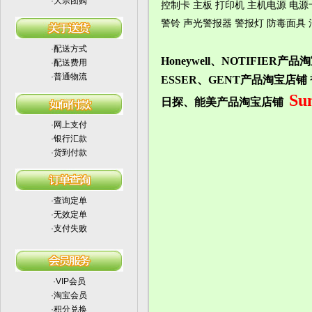
·
大宗团购
控制卡 主板 打印机 主机电源 电源
警铃 声光警报器 警报灯 防毒面具
·
配送方式
Honeywell、NOTIFI
·
配送费用
·
普通物流
ESSER、GENT产品淘宝店
Su
日探、能美产品淘宝店铺
·
网上支付
·
银行汇款
·
货到付款
·
查询定单
·
无效定单
·
支付失败
·
VIP会员
·
淘宝会员
·
积分兑换