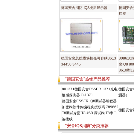
德国安舍消防-IQ8楼层显示器
德国安舍
底座
德国安舍总线模块机壳可容纳8613
80861
34450 3445
舍IQ8 80
8610型
"德国安舍"热销产品推荐
801371德国安舍ESSER 1371光电
德国安舍
烟感探测器 O-1371
测器）
德国安舍ESSER IQ8调试器编程器
加密狗软件狗编程狗授权码 789862
德国安舍消
T8调试介面 T8USB 调试狗 T8串口
连接线
"安舍IQ8消防"分类推荐