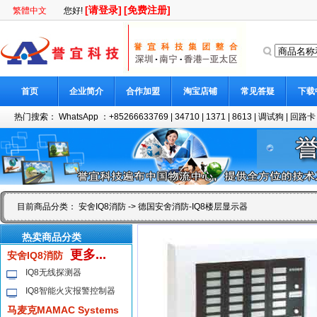
[请登录]
[免费注册]
繁體中文
您好!
首页
企业简介
合作加盟
淘宝店铺
常见答疑
下载
热门搜索：
WhatsApp ：+85266633769
|
34710
|
1371
|
8613
|
调试狗
|
回路卡
目前商品分类：
安舍IQ8消防
-> 德国安舍消防-IQ8楼层显示器
热卖商品分类
更多...
安舍IQ8消防
IQ8无线探测器
IQ8智能火灾报警控制器
马麦克MAMAC Systems