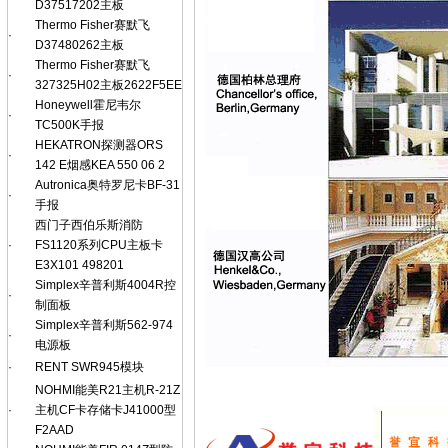
D37517202主板
Thermo Fisher赛默飞
·
D37480262主板
Thermo Fisher赛默飞
·
327325H02主板2622F5EE
Honeywell霍尼韦尔
·
TC500K手报
HEKATRON探测器ORS
·
142 E烟感KEA 550 06 2
Autronica奥特罗尼卡BF-31
·
手报
西门子西伯乐斯消防
·
FS1120系列CPU主板卡
E3X101 498201
Simplex辛普利斯4004R控
·
制面板
Simplex辛普利斯562-974
·
电源板
·
RENT SWR945模块
NOHMI能美R21主机R-21Z
·
主机CF卡存储卡J41000型
F2AAD