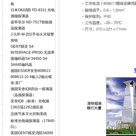
枪
日本OKI消防 FD-8311 光电
·
感烟探测器
诺帝菲尔 ND-751T智能感
·
温探测器
J-SJP-M-Z02手动火灾报警
·
按钮
GENT精灵 S4-
INTERFACE-PROG 无源界
·
面编码器S4-34450 S4-
34440编码器
德国ESSER安舍808613
·
808613.10 4输入2输出模
块 原厂
德国安舍IQ8四合一探测器
·
（温感探测器）
安舍IQ8（标准）光电烟
·
1362/温1262感应器
·
总线气体灭火控制系统
标准光电烟探测器（17840-
·
01）
英国GENT精灵消防34000