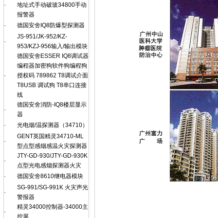
·
地址式手动破玻34800手动
报警器
·
德国安舍IQ8防爆型探测器
JS-951/JK-952/KZ-
·
953/KZJ-956输入/输出模块
德国安舍ESSER IQ8调试器
编程器加密狗软件狗编程狗
·
授权码 789862 T8调试介面
T8USB 调试狗 T8串口连接
线
德国安舍消防-IQ8楼层显示
·
器
·
光电烟/温探测器（34710）
GENT英国精灵34710-ML
·
型点型感烟感温火灾探测器
JTY-GD-930/JTY-GD-930K
·
点型光电感烟探测器火灾
·
德国安舍8610继电器模块
SG-991/SG-991K 火灾声光
·
警报器
精灵34000控制器-34000主
·
控屏