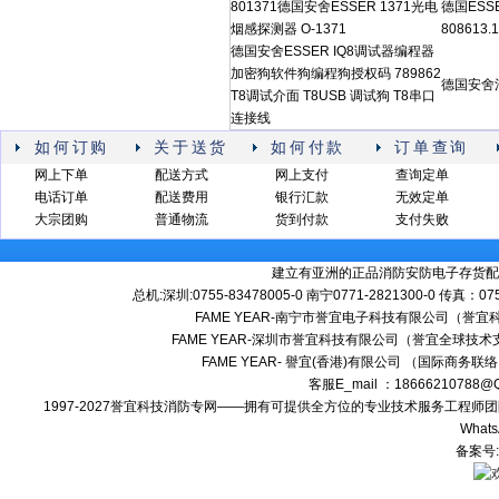
801371德国安舍ESSER 1371光电
德国ESS
烟感探测器 O-1371
808613
德国安舍ESSER IQ8调试器编程器
加密狗软件狗编程狗授权码 789862
德国安舍消
T8调试介面 T8USB 调试狗 T8串口
连接线
如何订购
关于送货
如何付款
订单查询
网上下单
配送方式
网上支付
查询定单
电话订单
配送费用
银行汇款
无效定单
大宗团购
普通物流
货到付款
支付失败
建立有亚洲的正品消防安防电子存货配
总机:深圳:0755-83478005-0 南宁0771-2821300-0 传真：0
FAME YEAR-南宁市誉宜电子科技有限公司（誉
FAME YEAR-深圳市誉宜科技有限公司（誉宜全球技术
FAME YEAR- 譽宜(香港)有限公司 （国际商务联
客服E_mail ：18666210788
1997-2027誉宜科技消防专网——拥有可提供全方位的专业技术服务工程
Whats
备案号: