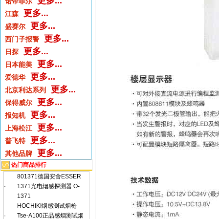
更多...
诺帝菲尔
更多...
江森
更多...
盛赛尔
更多...
西门子报警
更多...
日探
更多...
日本能美
更多...
爱德华
更多...
北京利达系列
更多...
保得威尔
更多...
报知机
更多...
上海松江
更多...
普飞特
更多...
其他品牌
热门商品排行
801371德国安舍ESSER
·
1371光电烟感探测器 O-
1371
HOCHIKI烟感测试烟枪
·
Tse-A100正品感烟测试烟