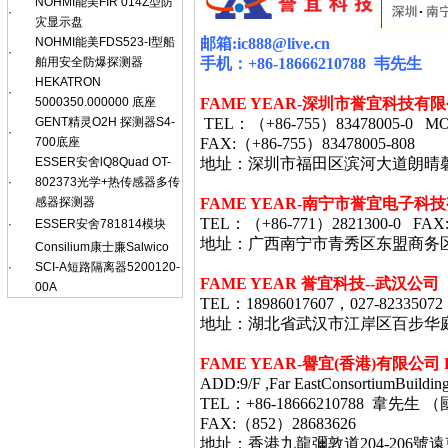
NOHMI能美FIR 014Z型防
·
灾显示盘
NOHMI能美FDS523-I型船
邮箱
:ic888@live.cn
·
舶用安全防爆探测器
手机：
+86-18666210788
韦
先生
HEKATRON
·
5000350.000000 底座
FAME YEAR-
深圳市誉宜科技有限
GENT精灵O2H 探测器S4-
TEL
：（
+86-755
）
83478005-0 MO
·
700底座
FAX:
（
+86-755
）
83478005-808
ESSER安舍lQ8Quad OT-
地址：深圳市福田区滨河大道朗晴
·
802373光学+热传感器多传
感器探测器
FAME YEAR-
南宁市誉宜电子科技
TEL
：（
+86-771
）
2821300-0 FAX
·
ESSER安舍781814模块
地址：广西南宁市青秀区东盟商务
Consilium康士廉Salwico
·
SCI-A短路隔离器5200120-
FAME YEAR 誉宜科技--武汉公司
00A
TEL：18986017607，027-82335072
地址：湖北省武汉市江岸区百步华庭403栋
FAME YEAR-
譽宜
(
香港
)
有限公司
ADD:9/F ,Far EastConsortiumBuildin
TEL：+86-18666210788 韋
FAX:（852）28683626
地址：香港九龍彌敦道
204-206
號遠