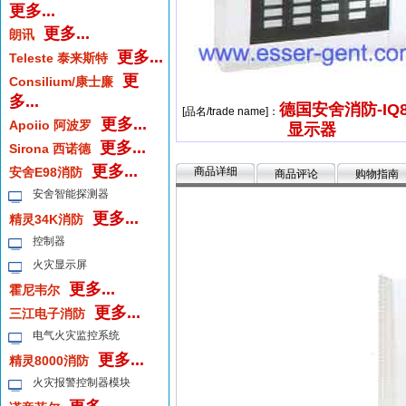
更多...
更多...
朗讯
更多...
Teleste 泰来斯特
更
Consilium/康士廉
多...
德国安舍消防-IQ
[品名/trade name]：
更多...
Apoiio 阿波罗
显示器
更多...
Sirona 西诺德
更多...
安舍E98消防
商品详细
商品评论
购物指南
安舍智能探测器
更多...
精灵34K消防
控制器
火灾显示屏
更多...
霍尼韦尔
更多...
三江电子消防
电气火灾监控系统
更多...
精灵8000消防
火灾报警控制器模块