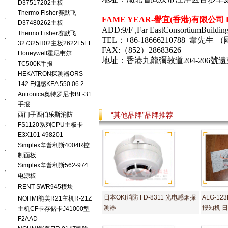
D37517202主板
Thermo Fisher赛默飞
·
FAME YEAR-
譽宜
(
香港
)
有限公司
D37480262主板
ADD:9/F ,Far EastConsortiumBuildin
Thermo Fisher赛默飞
·
TEL：+86-18666210788 韋
327325H02主板2622F5EE
FAX:（852）28683626
Honeywell霍尼韦尔
·
地址：香港九龍彌敦道
204-206
號遠
TC500K手报
HEKATRON探测器ORS
·
142 E烟感KEA 550 06 2
Autronica奥特罗尼卡BF-31
·
手报
西门子西伯乐斯消防
“其他品牌”品牌推荐
·
FS1120系列CPU主板卡
E3X101 498201
Simplex辛普利斯4004R控
·
制面板
Simplex辛普利斯562-974
·
电源板
·
RENT SWR945模块
日本OKI消防 FD-8311 光电感烟探
ALG-12
NOHMI能美R21主机R-21Z
测器
报知机 
·
主机CF卡存储卡J41000型
F2AAD