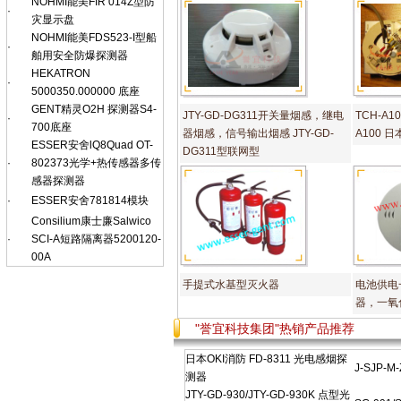
NOHMI能美FIR 014Z型防
·
灾显示盘
NOHMI能美FDS523-I型船
·
舶用安全防爆探测器
HEKATRON
·
5000350.000000 底座
GENT精灵O2H 探测器S4-
JTY-GD-DG311开关量烟感，继电
TCH-A10
·
700底座
器烟感，信号输出烟感 JTY-GD-
A100 
ESSER安舍lQ8Quad OT-
DG311型联网型
·
802373光学+热传感器多传
感器探测器
·
ESSER安舍781814模块
Consilium康士廉Salwico
·
SCI-A短路隔离器5200120-
00A
手提式水基型灭火器
电池供电
器，一氧
"誉宜科技集团"热销产品推荐
日本OKI消防 FD-8311 光电感烟探
J-SJP
测器
JTY-GD-930/JTY-GD-930K 点型光