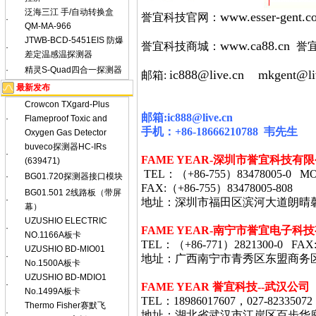
泛海三江 手/自动转换盒
www.esser-gent.c
誉宜科技官网：
·
QM-MA-966
JTWB-BCD-5451EIS 防爆
www.ca88.cn
誉宜科技商城：
誉
·
差定温感温探测器
·
精灵S-Quad四合一探测器
ic888@live.cn
mkgent@li
邮箱:
最新发布
Crowcon TXgard-Plus
邮箱
:ic888@live.cn
·
Flameproof Toxic and
手机：
+86-18666210788
韦
先生
Oxygen Gas Detector
buveco探测器HC-IRs
·
FAME YEAR-
深圳市誉宜科技有限
(639471)
TEL
：（
+86-755
）
83478005-0 MO
·
BG01.720探测器接口模块
FAX:
（
+86-755
）
83478005-808
BG01.501 2线路板（带屏
·
地址：深圳市福田区滨河大道朗晴
幕）
UZUSHIO ELECTRIC
·
FAME YEAR-
南宁市誉宜电子科技
NO.1166A板卡
TEL
：（
+86-771
）
2821300-0 FAX
UZUSHIO BD-MIO01
·
地址：广西南宁市青秀区东盟商务
No.1500A板卡
UZUSHIO BD-MDIO1
·
FAME YEAR 誉宜科技--武汉公司
No.1499A板卡
TEL：18986017607，027-82335072
Thermo Fisher赛默飞
·
地址：湖北省武汉市江岸区百步华庭403栋