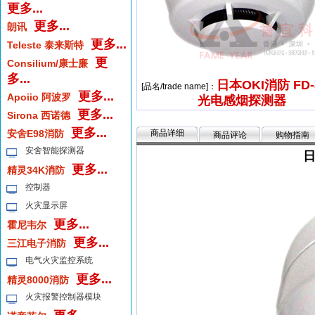
更多...
更多...
朗讯
更多...
Teleste 泰来斯特
更
Consilium/康士廉
多...
日本OKI消防 FD-
[品名/trade name]：
更多...
Apoiio 阿波罗
光电感烟探测器
更多...
Sirona 西诺德
更多...
安舍E98消防
商品详细
商品评论
购物指南
安舍智能探测器
日
更多...
精灵34K消防
控制器
火灾显示屏
更多...
霍尼韦尔
更多...
三江电子消防
电气火灾监控系统
更多...
精灵8000消防
火灾报警控制器模块