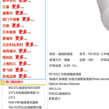
更多...
诺帝菲尔
更多...
江森
更多...
盛赛尔
更多...
西门子报警
更多...
日探
更多...
日本能美
更多...
爱德华
更多...
北京利达系列
更多...
保得威尔
类型：感烟探测器
型号：FD-8311
工作电
更多...
报知机
探测方式：感烟
品牌：OKI
环境温
更多...
上海松江
环境湿度：0-95（%）
更多...
普飞特
FD-8311 光电感烟探测器
更多...
其他品牌
烟感式 探测器 光电式烟雾探测器Photo-electric S
热门商品排行
Optical Smoke Detector
801371德国安舍ESSER
30V 0.1A
·
1371光电烟感探测器 O-
FD8311烟感探头
1371
原装进口
HOCHIKI烟感测试烟枪
·
Tse-A100正品感烟测试烟