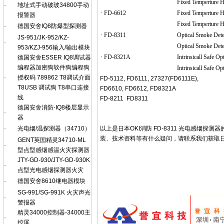
Fixed Temperture H
·
地址式手动破玻34800手动
· FD-6612
Fixed Temperture H
报警器
Fixed Temperture H
·
德国安舍IQ8防爆型探测器
· FD-8311
Optical Smoke Dete
JS-951/JK-952/KZ-
·
Optical Smoke Dete
953/KZJ-956输入/输出模块
· FD-8321A
Intrinsicall Safe O
德国安舍ESSER IQ8调试器
编程器加密狗软件狗编程狗
Intrinsicall Safe O
·
授权码 789862 T8调试介面
FD-5112, FD6111, 27327(FD6111E),
T8USB 调试狗 T8串口连接
FD6610, FD6612, FD8321A
线
FD-8211 FD8311
德国安舍消防-IQ8楼层显示
·
器
以上是日本OKI消防 FD-8311 光电感烟探
·
光电烟/温探测器（34710）
装、技术资料等有什么疑问，请联系我们获取日本O
GENT英国精灵34710-ML
·
型点型感烟感温火灾探测器
JTY-GD-930/JTY-GD-930K
·
点型光电感烟探测器火灾
·
德国安舍8610继电器模块
SG-991/SG-991K 火灾声光
·
警报器
精灵34000控制器-34000主
·
控屏