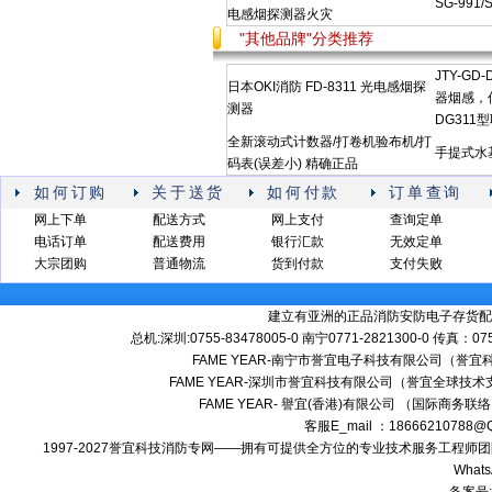
SG-991
电感烟探测器火灾
"其他品牌"分类推荐
JTY-G
日本OKI消防 FD-8311 光电感烟探
器烟感，信
测器
DG311
全新滚动式计数器/打卷机验布机/打
手提式水
码表(误差小) 精确正品
如何订购
关于送货
如何付款
订单查询
网上下单
配送方式
网上支付
查询定单
电话订单
配送费用
银行汇款
无效定单
大宗团购
普通物流
货到付款
支付失败
建立有亚洲的正品消防安防电子存货配
总机:深圳:0755-83478005-0 南宁0771-2821300-0 传真：0
FAME YEAR-南宁市誉宜电子科技有限公司（誉
FAME YEAR-深圳市誉宜科技有限公司（誉宜全球技术
FAME YEAR- 譽宜(香港)有限公司 （国际商务联
客服E_mail ：18666210788
1997-2027誉宜科技消防专网——拥有可提供全方位的专业技术服务工程
Whats