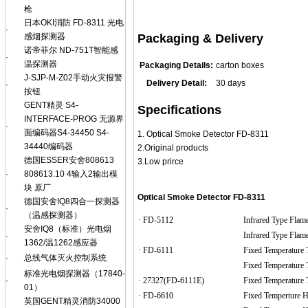
枪
日本OKI消防 FD-8311 光电
·
Packaging & Delivery
感烟探测器
诺帝菲尔 ND-751T智能感
·
温探测器
Packaging Details:
carton boxes
J-SJP-M-Z02手动火灾报警
Delivery Detail:
30 days
·
按钮
GENT精灵 S4-
Specifications
INTERFACE-PROG 无源界
·
面编码器S4-34450 S4-
1. Optical Smoke Detector FD-8311
34440编码器
2.Original products
德国ESSER安舍808613
3.Low prirce
·
808613.10 4输入2输出模
块 原厂
Optical Smoke Detector FD-8311
德国安舍IQ8四合一探测器
·
（温感探测器）
· FD-5112
Infrared Type Flam
安舍IQ8（标准）光电烟
Infrared Type Flam
·
1362/温1262感应器
· FD-6111
Fixed Temperature 
·
总线气体灭火控制系统
Fixed Temperature 
标准光电烟探测器（17840-
· 27327(FD-6111E)
Fixed Temperature 
·
01）
· FD-6610
Fixed Temperture H
英国GENT精灵消防34000