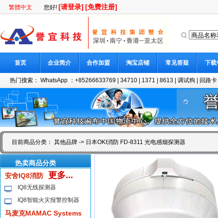
[请登录]
[免费注册]
繁體中文
您好!
首页
企业简介
合作加盟
淘宝店铺
常见答疑
下载
热门搜索：
WhatsApp ：+85266633769
|
34710
|
1371
|
8613
|
调试狗
|
回路卡
目前商品分类：
其他品牌
-> 日本OKI消防 FD-8311 光电感烟探测器
热卖商品分类
更多...
安舍IQ8消防
IQ8无线探测器
IQ8智能火灾报警控制器
马麦克MAMAC Systems