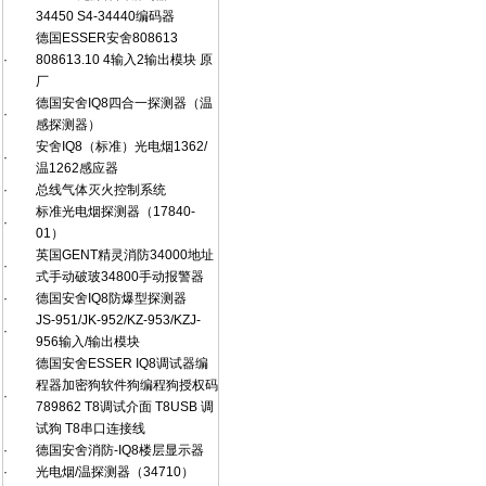
34450 S4-34440编码器
德国ESSER安舍808613
·
808613.10 4输入2输出模块 原
厂
德国安舍IQ8四合一探测器（温
·
感探测器）
安舍IQ8（标准）光电烟1362/
·
温1262感应器
·
总线气体灭火控制系统
标准光电烟探测器（17840-
·
01）
英国GENT精灵消防34000地址
·
式手动破玻34800手动报警器
·
德国安舍IQ8防爆型探测器
JS-951/JK-952/KZ-953/KZJ-
·
956输入/输出模块
德国安舍ESSER IQ8调试器编
程器加密狗软件狗编程狗授权码
·
789862 T8调试介面 T8USB 调
试狗 T8串口连接线
·
德国安舍消防-IQ8楼层显示器
·
光电烟/温探测器（34710）