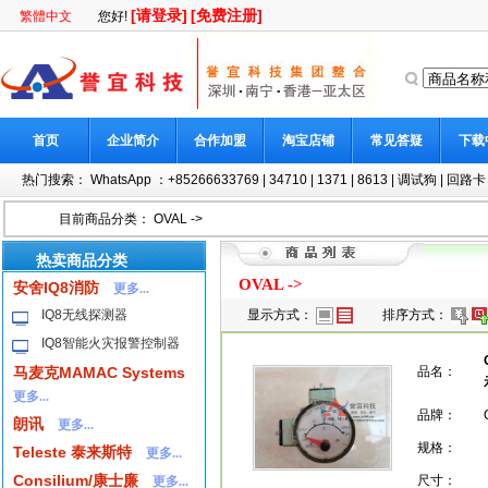
[请登录]
[免费注册]
繁體中文
您好!
首页
企业简介
合作加盟
淘宝店铺
常见答疑
下载
热门搜索：
WhatsApp ：+85266633769
|
34710
|
1371
|
8613
|
调试狗
|
回路卡
目前商品分类：
OVAL
->
热卖商品分类
OVAL
->
安舍IQ8消防
更多...
IQ8无线探测器
显示方式：
排序方式：
IQ8智能火灾报警控制器
马麦克MAMAC Systems
品名：
更多...
品牌：
朗讯
更多...
规格：
Teleste 泰来斯特
更多...
Consilium/康士廉
尺寸：
更多...