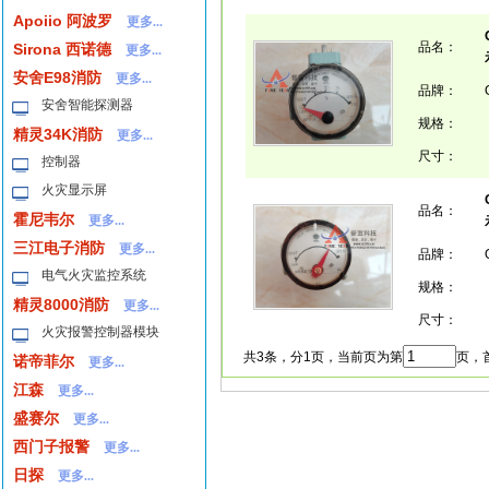
Apoiio 阿波罗
更多...
品名：
Sirona 西诺德
更多...
安舍E98消防
更多...
品牌：
安舍智能探测器
规格：
精灵34K消防
更多...
尺寸：
控制器
火灾显示屏
品名：
霍尼韦尔
更多...
三江电子消防
更多...
品牌：
电气火灾监控系统
规格：
精灵8000消防
更多...
尺寸：
火灾报警控制器模块
共3条，分1页，当前页为第
页，首
诺帝菲尔
更多...
江森
更多...
盛赛尔
更多...
西门子报警
更多...
日探
更多...