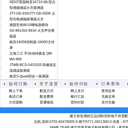
GENT英国精灵34710-ML型点
·
型感烟感温火灾探测器
JTY-GD-930/JTY-GD-930K 点
·
型光电感烟探测器火灾
·
德国安舍8610继电器模块
SG-991/SG-991K 火灾声光警
·
报器
精灵34000控制器-34000主控
·
屏
泛海三江 手/自动转换盒 QM-
·
MA-966
JTWB-BCD-5451EIS 防爆差定
·
温感温探测器
·
精灵S-Quad四合一探测器
如何订购
关于送货
如何付款
订单查询
网上下单
配送方式
网上支付
查询定单
电话订单
配送费用
银行汇款
无效定单
大宗团购
普通物流
货到付款
支付失败
建立有亚洲的正品消防安防电子存货配
总机:深圳:0755-83478005-0 南宁0771-2821300-0 传真：0
FAME YEAR-南宁市誉宜电子科技有限公司（誉