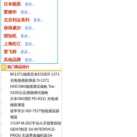
日本能美
更多...
爱德华
更多...
北京利达系列
更多...
保得威尔
更多...
报知机
更多...
上海松江
更多...
普飞特
更多...
其他品牌
更多...
热门商品排行
801371德国安舍ESSER 1371
·
光电烟感探测器 O-1371
HOCHIKI烟感测试烟枪 Tse-
·
A100正品感烟测试烟枪
日本OKI消防 FD-8311 光电感
·
烟探测器
诺帝菲尔 ND-751T智能感温探
·
测器
·
J-SJP-M-Z02手动火灾报警按钮
GENT精灵 S4-INTERFACE-
·
PROG 无源界面编码器S4-